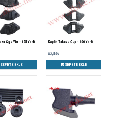
ozu Cg / Ybr - 125 Yerli
Kaplin Takozu Cup - 100 Yerli
82,50₺
SEPETE EKLE
SEPETE EKLE