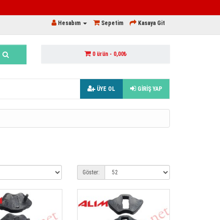
Hesabım
Sepetim
Kasaya Git
0 ürün - 0,00₺
ÜYE OL
GİRİŞ YAP
Göster: