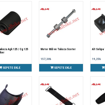
akozu Agk 125 / Cg 125
Motor Mili ve Takozu Scoter
Alt Sehpa
lker
157,30₺
19,25₺
SEPETE EKLE
SEPETE EKLE