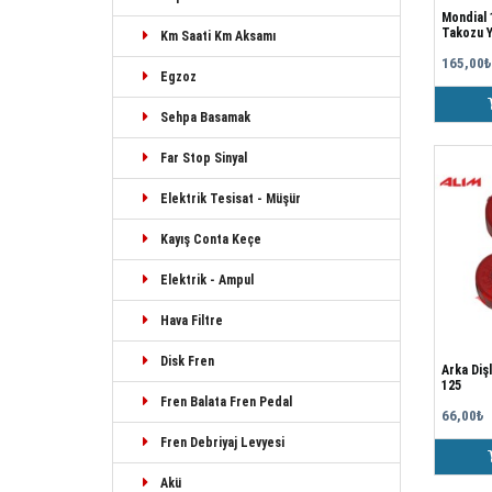
Mondial 
Takozu Y
Km Saati Km Aksamı
165,00₺
Egzoz
Sehpa Basamak
Far Stop Sinyal
Elektrik Tesisat - Müşür
Kayış Conta Keçe
Elektrik - Ampul
Hava Filtre
Disk Fren
Arka Diş
125
Fren Balata Fren Pedal
66,00₺
Fren Debriyaj Levyesi
Akü