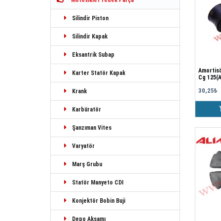
Motosiklet Yedek Parça
Silindir Piston
Silindir Kapak
Eksantrik Subap
Amortisö
Karter Statör Kapak
Cg 125(
30,25₺
Krank
Karbüratör
Şanzıman Vites
Varyatör
Marş Grubu
Statör Manyeto CDI
Konjektör Bobin Buji
Depo Aksamı