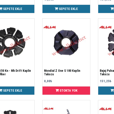
SEPETE EKLE
SEPETE EKLE
 Kn - Mh Drift Kaplin
Mondial Z One S 180 Kaplin
Bajaj Puls
lker
Takozu
Takozu
0,00₺
151,25₺
SEPETE EKLE
STOKTA YOK