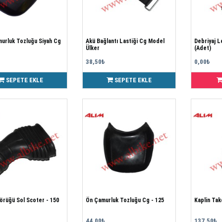
urluk Tozluğu Siyah Cg
Akü Bağlantı Lastiği Cg Model
Debriyaj 
Ülker
(Adet)
38,50₺
0,00₺
SEPETE EKLE
SEPETE EKLE
örüğü Sol Scoter - 150
Ön Çamurluk Tozluğu Cg - 125
Kaplin Tak
44,00₺
137,50₺