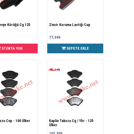
Levye Körüğü Cg 125
Zincir Koruma Lastiği Cup
77,00₺
STOKTA YOK
SEPETE EKLE
ozu Cup - 100 Ülker
Kaplin Takozu Cg / Ybr - 125
Ülker
165,00₺