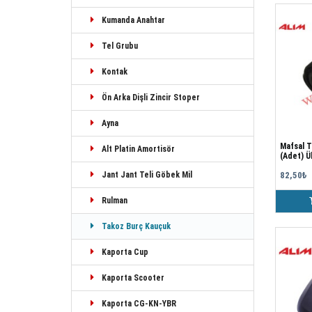
Kumanda Anahtar
Tel Grubu
Kontak
Ön Arka Dişli Zincir Stoper
Ayna
Mafsal T
Alt Platin Amortisör
(Adet) Ü
82,50₺
Jant Jant Teli Göbek Mil
Rulman
Takoz Burç Kauçuk
Kaporta Cup
Kaporta Scooter
Kaporta CG-KN-YBR