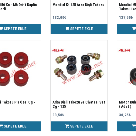
150 Kn - Mh Drift Kaplin
Mondial Kt 125 Arka Dişli Takozu
Mondial M
erli
Takım Ülk
132,00₺
137,50₺
SEPETE EKLE
SEPETE EKLE
li Takozu Pls Özel Cg -
Arka Dişli Takozu ve Civatesı Set
Motor Kul
Cg - 125
( Adet )
93,50₺
30,25₺
SEPETE EKLE
SEPETE EKLE