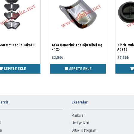
250 Mct Kaplin Takozu
Arka Çamurluk Tozluğu Nikel Cg
Zincir Muh
- 125
Adet )
82,50₺
27,50₺
SEPETE EKLE
SEPETE EKLE
ervisi
Ekstralar
Markalar
i
Hediye Çeki
sı
Ortaklık Programı