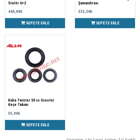
Statör 6+2
Şamandırası
440,00₺
322,26₺
SEPETE EKLE
SEPETE EKLE
Kuba Twister 50 cc Scooter
Keçe Takımı
55,90₺
SEPETE EKLE
Gösterilen: 1 ile 7 arası, toplam: 7 (1 Sayfa)