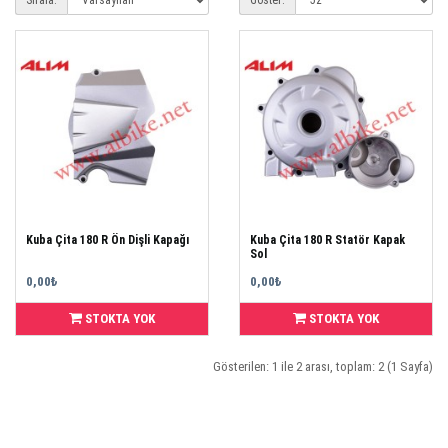
Sırala:
Göster:
Kuba Çita 180 R Ön Dişli Kapağı
Kuba Çita 180 R Statör Kapak
Sol
0,00₺
0,00₺
STOKTA YOK
STOKTA YOK
Gösterilen: 1 ile 2 arası, toplam: 2 (1 Sayfa)