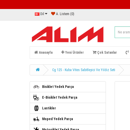
Dil
A. Listem (0)
Anasayfa
Yeni Ürünler
Çok Satanlar
Cg 125 - Kuba Vites Sabitleyici Ve Yıldız Seti
Bisiklet Yedek Parça
E-Bisiklet Yedek Parça
Lastikler
Moped Yedek Parça
Motosiklet Yedek Parça