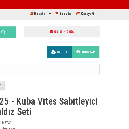
Hesabım
Sepetim
Kasaya Git
0 ürün - 0,00₺
ÜYE OL
GİRİŞ YAP
25 - Kuba Vites Sabitleyici
ldız Seti
 ALM8735
 Stokta var