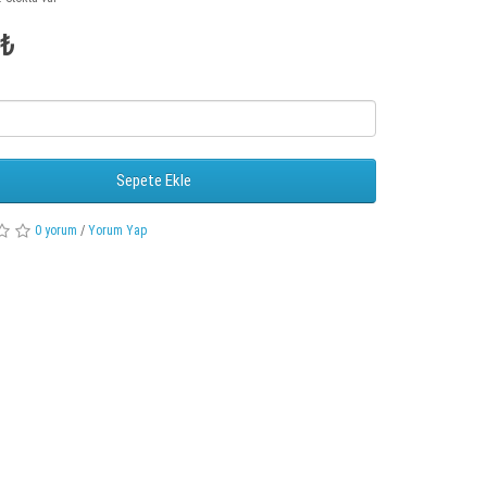
0₺
Sepete Ekle
0 yorum
/
Yorum Yap